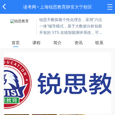
读考网
•
上海锐思教育静安大宁校区
锐思不断探索个性化理念，采用"六位
一体"辅导模式，基于大数据分析创新
开发的 STS 在线智能测评系统，可能
加速了解学生的学习情况，从而因材
首页
课程
简介
资讯
联系
施教、查缺补漏、快速提高。