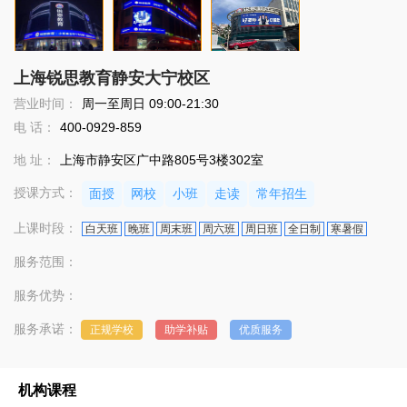
上海锐思教育静安大宁校区
营业时间：
周一至周日 09:00-21:30
电 话：
400-0929-859
地 址：
上海市静安区广中路805号3楼302室
授课方式：
面授
网校
小班
走读
常年招生
上课时段：
白天班
晚班
周末班
周六班
周日班
全日制
寒暑假
服务范围：
服务优势：
服务承诺：
正规学校
助学补贴
优质服务
机构课程